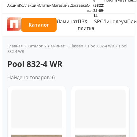
8
riotomsk@yandex.
Акции
Коллекции
Статьи
Магазины
Доставка
О
(3822)
нас
25-69-
14
Ламинат
ПВХ
SPC
Линолеум
Пли
Каталог
плитка
Главная
›
Каталог
›
Ламинат
›
Classen
›
Pool 832-4 WR
›
Pool
832-4 WR
Pool 832-4 WR
Найдено товаров: 6