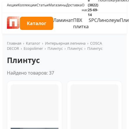
8
riotomsk@yandex.
Акции
Коллекции
Статьи
Магазины
Доставка
О
(3822)
нас
25-69-
14
Ламинат
ПВХ
SPC
Линолеум
Пли
Каталог
плитка
Главная
›
Каталог
›
Интерьерная лепнина
›
COSCA
DECOR
›
Ecopolimer
›
Плинтус
›
Плинтус
›
Плинтус
Плинтус
Найдено товаров: 37