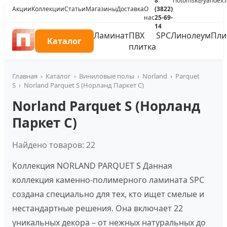
8
riotomsk@yandex.
Акции
Коллекции
Статьи
Магазины
Доставка
О
(3822)
нас
25-69-
14
Ламинат
ПВХ
SPC
Линолеум
Пли
Каталог
плитка
Главная
›
Каталог
›
Виниловые полы
›
Norland
›
Parquet
S
›
Norland Parquet S (Норланд Паркет С)
Norland Parquet S (Норланд
Паркет С)
Найдено товаров: 22
Коллекция NORLAND PARQUET S Данная
коллекция каменно-полимерного ламината SPC
создана специально для тех, кто ищет смелые и
нестандартные решения. Она включает 22
уникальных декора – от нежных натуральных до