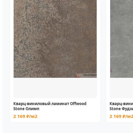
Кварц-виниловый ламинат Offwood
Кварц-вин
Stone Олимп
Stone Фуд
2 169 ₽/м2
2 169 ₽/м