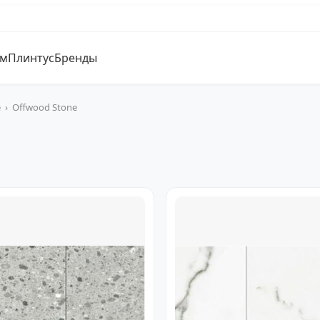
ум
Плинтус
Бренды
e
›
Offwood Stone