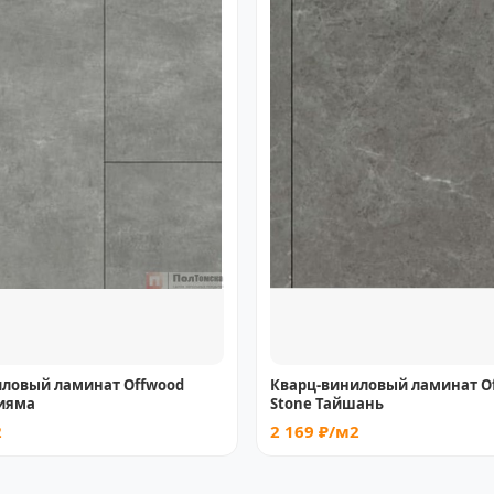
иловый ламинат Offwood
Кварц-виниловый ламинат O
зияма
Stone Тайшань
2
2 169 ₽/м2