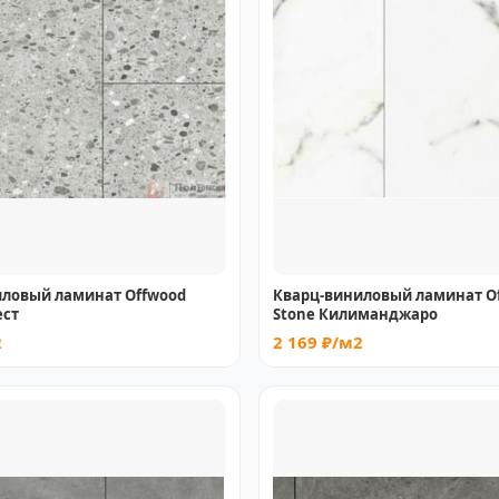
иловый ламинат Offwood
Кварц-виниловый ламинат O
ест
Stone Килиманджаро
2
2 169 ₽/м2