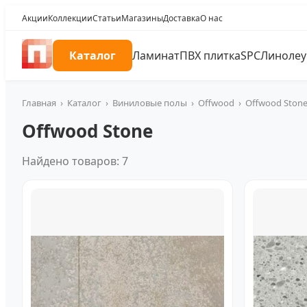
Акции
Коллекции
Статьи
Магазины
Доставка
О нас
Каталог
Ламинат
ПВХ плитка
SPC
Линоле
Главная
›
Каталог
›
Виниловые полы
›
Offwood
›
Offwood Ston
Offwood Stone
Найдено товаров: 7