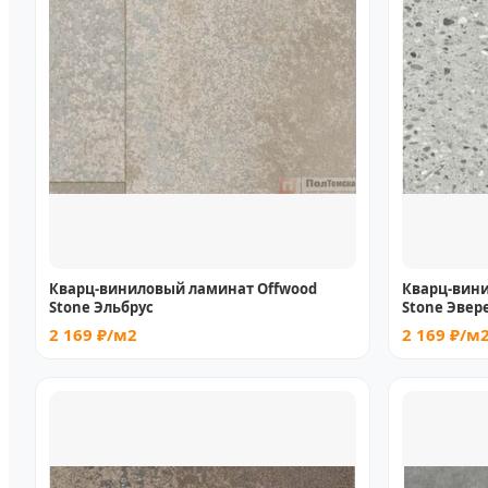
Кварц-виниловый ламинат Offwood
Кварц-вин
Stone Эльбрус
Stone Эвер
2 169 ₽/м2
2 169 ₽/м