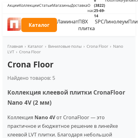
8
riotomsk@yandex.
Акции
Коллекции
Статьи
Магазины
Доставка
О
(3822)
нас
25-69-
14
Ламинат
ПВХ
SPC
Линолеум
Пли
Каталог
плитка
Главная
›
Каталог
›
Виниловые полы
›
Crona Floor
›
Nano
LVT
›
Crona Floor
Crona Floor
Найдено товаров: 5
Коллекция клеевой плитки CronaFloor
Nano 4V (2 мм)
Коллекция
Nano 4V
от CronaFloor — это
практичное и бюджетное решение в линейке
клеевой LVT плитки. Благодаря небольшой