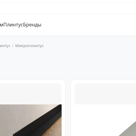
ум
Плинтус
Бренды
интус
›
Микроплинтус