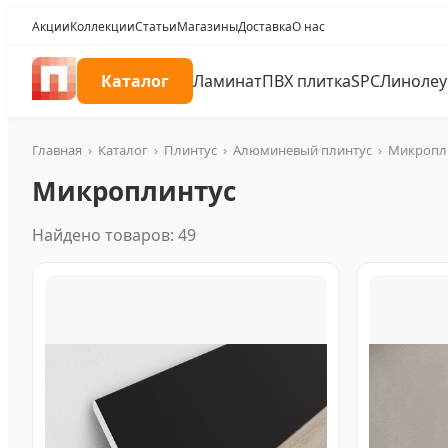
Акции
Коллекции
Статьи
Магазины
Доставка
О нас
Каталог
Ламинат
ПВХ плитка
SPC
Линоле
Главная
›
Каталог
›
Плинтус
›
Алюминевый плинтус
›
Микропл
Микроплинтус
Найдено товаров: 49