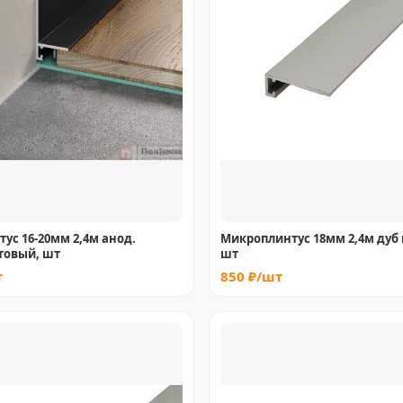
ус 16-20мм 2,4м анод.
Микроплинтус 18мм 2,4м дуб
товый, шт
шт
т
850 ₽/шт