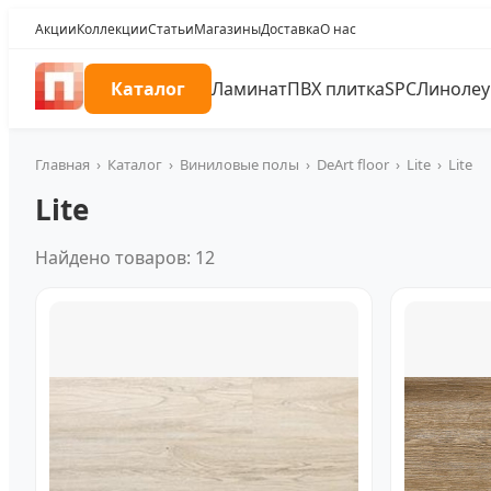
Акции
Коллекции
Статьи
Магазины
Доставка
О нас
Каталог
Ламинат
ПВХ плитка
SPC
Линоле
Главная
›
Каталог
›
Виниловые полы
›
DeArt floor
›
Lite
›
Lite
Lite
Найдено товаров: 12