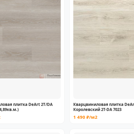
ловая плитка DeArt 2T/DA
Кварцвиниловая плитка DeAr
4,89кв.м.)
Королевский 2Т-DA 7023
2
1 490 ₽/м2