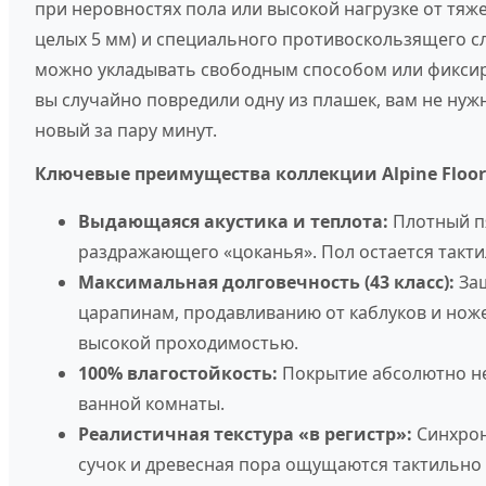
при неровностях пола или высокой нагрузке от тяж
целых 5 мм) и специального противоскользящего сл
можно укладывать свободным способом или фиксиро
вы случайно повредили одну из плашек, вам не ну
новый за пару минут.
Ключевые преимущества коллекции Alpine Floor L
Выдающаяся акустика и теплота:
Плотный пя
раздражающего «цоканья». Пол остается такт
Максимальная долговечность (43 класс):
Защ
царапинам, продавливанию от каблуков и ноже
высокой проходимостью.
100% влагостойкость:
Покрытие абсолютно не 
ванной комнаты.
Реалистичная текстура «в регистр»:
Синхрон
сучок и древесная пора ощущаются тактильно 