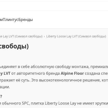
ум
Плинтус
Бренды
se Lay LVT (Символ свободы)
›
Liberty Loose Lay LVT (Символ свободы)
 свободы)
ъединяет в себе абсолютную свободу монтажа, премиал
ay LVT
от авторитетного бренда
Alpine Floor
создана спе
тражает её суть. Это высокотехнологичное решение, ко
ации.
?
 обычного SPC, плитка Liberty Loose Lay не имеет хруп