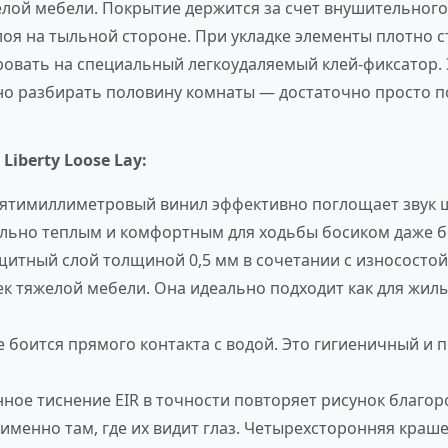
елой мебели. Покрытие держится за счет внушительного
оя на тыльной стороне. При укладке элементы плотно с
вать на специальный легкоудаляемый клей-фиксатор. 
жно разбирать половину комнаты — достаточно просто п
iberty Loose Lay:
тимиллиметровый винил эффективно поглощает звук ша
ильно теплым и комфортным для ходьбы босиком даже б
итный слой толщиной 0,5 мм в сочетании с износостой
к тяжелой мебели. Она идеально подходит как для жилых
боится прямого контакта с водой. Это гигиеничный и 
ное тиснение EIR в точности повторяет рисунок благор
именно там, где их видит глаз. Четырехсторонняя краш