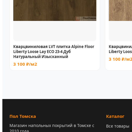
Кварцвиниловая LVT плитка Alpine Floor
Кварцвинил
Liberty Loose Lay ECO 23-4 Дуб
Liberty Loo
Натуральный Изысканный
3 100 ₽/м
3 100 ₽/м2
Пол Томска
Каталог
Магазин напольных покрытий в Томске с
Все товары
2010 года.