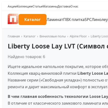
Акции
Коллекции
Статьи
Магазины
Доставка
О нас
Каталог
Ламинат
ПВХ плитка
SPC
Линоле
Главная
›
Каталог
›
Виниловые полы
›
Alpine Floor
›
Liberty Loo
Liberty Loose Lay LVT (Символ
Найдено товаров: 6
Ищете идеальное напольное покрытие, которое об
Коллекция кварц-виниловой плитки
Liberty Loose L
Название серии («Свободная укладка») полностью о
ремонта и дарит максимальный комфорт в эксплуат
В чем главная особенность технологии Loose Lay
В отличие от классического замкового ламината или