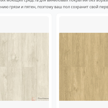
ких моющих средств для виниловых покрытий без абрази
ию грязи и пятен, поэтому ваш пол сохранит свой перв