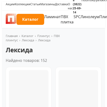
8
riotomsk@yandex.
Акции
Коллекции
Статьи
Магазины
Доставка
О
(3822)
нас
25-69-
14
Ламинат
ПВХ
SPC
Линолеум
Пли
Каталог
плитка
Главная
›
Каталог
›
Плинтус
›
ПВХ
плинтус
›
Лексида
›
Лексида
Лексида
Найдено товаров: 152