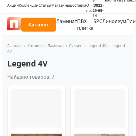
8
riotomsk@yandex.
Акции
Коллекции
Статьи
Магазины
Доставка
О
(3822)
нас
25-69-
14
Ламинат
ПВХ
SPC
Линолеум
Пли
Каталог
плитка
Главная
›
Каталог
›
Ламинат
›
Classen
›
Legend 4V
›
Legend
4V
Legend 4V
Найдено товаров: 7