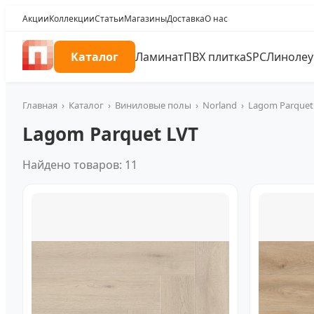
Акции
Коллекции
Статьи
Магазины
Доставка
О нас
Каталог
Ламинат
ПВХ плитка
SPC
Линоле
Главная
›
Каталог
›
Виниловые полы
›
Norland
›
Lagom Parquet
Lagom Parquet LVT
Найдено товаров: 11