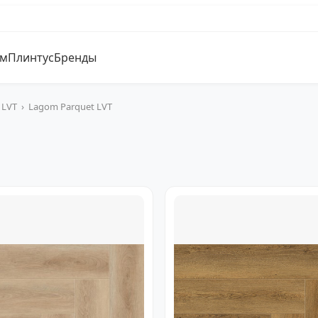
ум
Плинтус
Бренды
 LVT
›
Lagom Parquet LVT