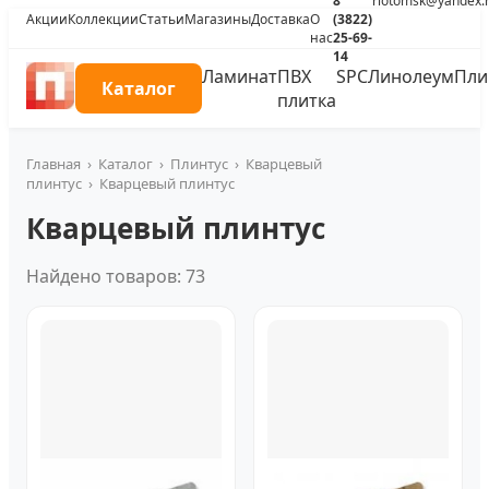
8
riotomsk@yandex.
Акции
Коллекции
Статьи
Магазины
Доставка
О
(3822)
нас
25-69-
14
Ламинат
ПВХ
SPC
Линолеум
Пли
Каталог
плитка
Главная
›
Каталог
›
Плинтус
›
Кварцевый
плинтус
›
Кварцевый плинтус
Кварцевый плинтус
Найдено товаров: 73