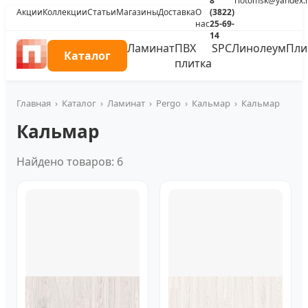
8
riotomsk@yandex.
Акции
Коллекции
Статьи
Магазины
Доставка
О
(3822)
нас
25-69-
14
Ламинат
ПВХ
SPC
Линолеум
Пли
Каталог
плитка
Главная
›
Каталог
›
Ламинат
›
Pergo
›
Кальмар
›
Кальмар
Кальмар
Найдено товаров: 6