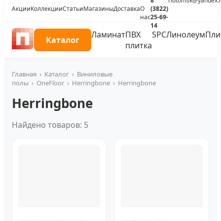
8
riotomsk@yandex.
Акции
Коллекции
Статьи
Магазины
Доставка
О
(3822)
нас
25-69-
14
Ламинат
ПВХ
SPC
Линолеум
Пли
Каталог
плитка
Главная
›
Каталог
›
Виниловые
полы
›
OneFloor
›
Herringbone
›
Herringbone
Herringbone
Найдено товаров: 5