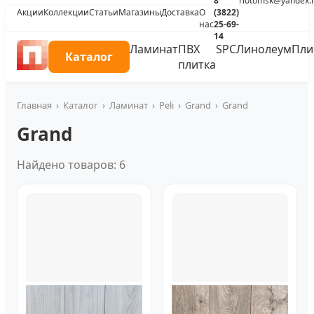
8
riotomsk@yandex.
Акции
Коллекции
Статьи
Магазины
Доставка
О
(3822)
нас
25-69-
14
Ламинат
ПВХ
SPC
Линолеум
Пли
Каталог
плитка
Главная
›
Каталог
›
Ламинат
›
Peli
›
Grand
›
Grand
Grand
Найдено товаров: 6