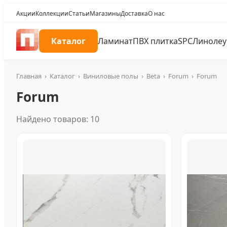
Акции
Коллекции
Статьи
Магазины
Доставка
О нас
Каталог
Ламинат
ПВХ плитка
SPC
Линоле
Главная
›
Каталог
›
Виниловые полы
›
Beta
›
Forum
›
Forum
Forum
Найдено товаров: 10