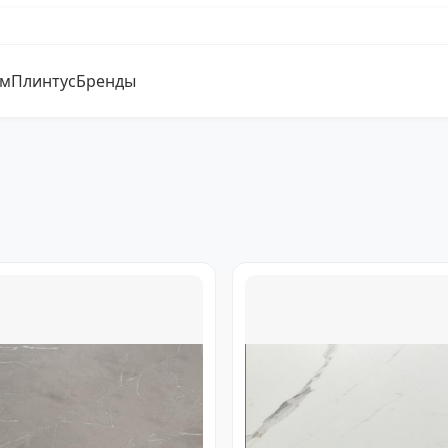
ум
Плинтус
Бренды