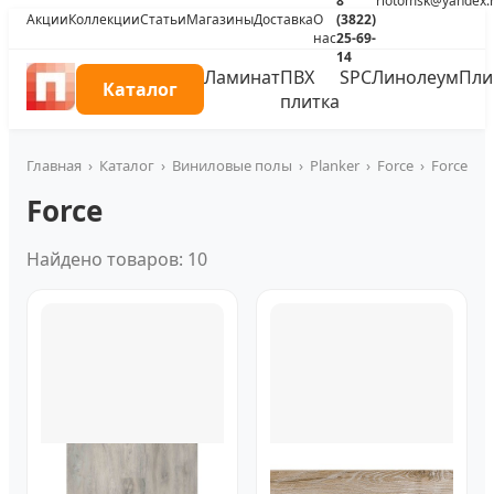
8
riotomsk@yandex.
Акции
Коллекции
Статьи
Магазины
Доставка
О
(3822)
нас
25-69-
14
Ламинат
ПВХ
SPC
Линолеум
Пли
Каталог
плитка
Главная
›
Каталог
›
Виниловые полы
›
Planker
›
Force
›
Force
Force
Найдено товаров: 10