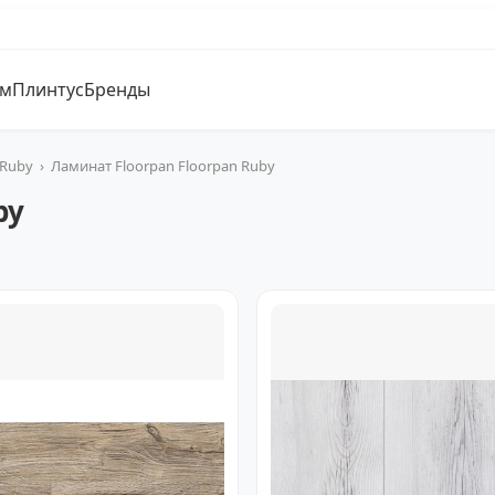
ум
Плинтус
Бренды
 Ruby
›
Ламинат Floorpan Floorpan Ruby
by