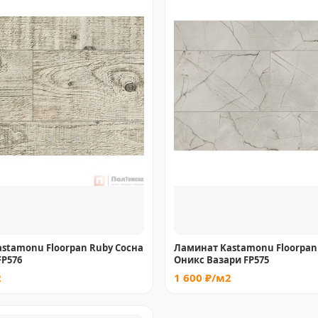
stamonu Floorpan Ruby Сосна
Ламинат Kastamonu Floorpan
FP576
Оникс Вазари FP575
2
1 600 ₽/м2