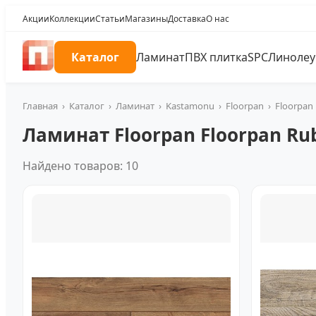
Акции
Коллекции
Статьи
Магазины
Доставка
О нас
Каталог
Ламинат
ПВХ плитка
SPC
Линоле
Главная
›
Каталог
›
Ламинат
›
Kastamonu
›
Floorpan
›
Floorpan
Ламинат Floorpan Floorpan Ru
Найдено товаров: 10