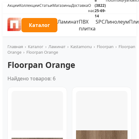
8
riotomsk@yandex.
Акции
Коллекции
Статьи
Магазины
Доставка
О
(3822)
нас
25-69-
14
Ламинат
ПВХ
SPC
Линолеум
Пли
Каталог
плитка
Главная
›
Каталог
›
Ламинат
›
Kastamonu
›
Floorpan
›
Floorpan
Orange
›
Floorpan Orange
Floorpan Orange
Найдено товаров: 6