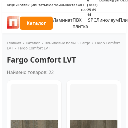
8
riotomsk@yandex.
Акции
Коллекции
Статьи
Магазины
Доставка
О
(3822)
нас
25-69-
14
Ламинат
ПВХ
SPC
Линолеум
Пли
Каталог
плитка
Главная
›
Каталог
›
Виниловые полы
›
Fargo
›
Fargo Comfort
LVT
›
Fargo Comfort LVT
Fargo Comfort LVT
Найдено товаров: 22