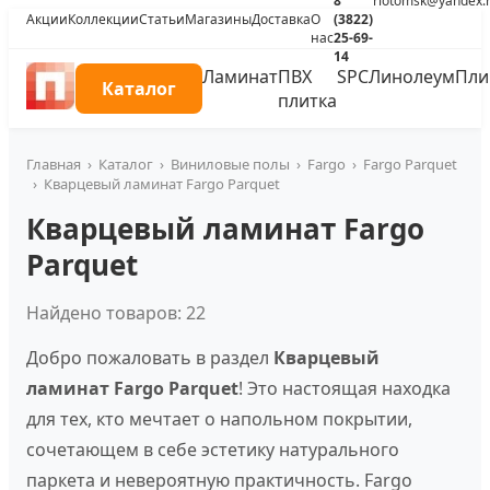
8
riotomsk@yandex.
Акции
Коллекции
Статьи
Магазины
Доставка
О
(3822)
нас
25-69-
14
Ламинат
ПВХ
SPC
Линолеум
Пли
Каталог
плитка
Главная
›
Каталог
›
Виниловые полы
›
Fargo
›
Fargo Parquet
›
Кварцевый ламинат Fargo Parquet
Кварцевый ламинат Fargo
Parquet
Найдено товаров: 22
Добро пожаловать в раздел
Кварцевый
ламинат Fargo Parquet
! Это настоящая находка
для тех, кто мечтает о напольном покрытии,
сочетающем в себе эстетику натурального
паркета и невероятную практичность. Fargo