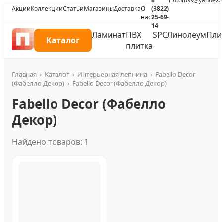
8
riotomsk@yandex.
Акции
Коллекции
Статьи
Магазины
Доставка
О
(3822)
нас
25-69-
14
Ламинат
ПВХ
SPC
Линолеум
Пли
Каталог
плитка
Главная
›
Каталог
›
Интерьерная лепнина
›
Fabello Decor
(Фабелло Декор)
›
Fabello Decor (Фабелло Декор)
Fabello Decor (Фабелло
Декор)
Найдено товаров: 1