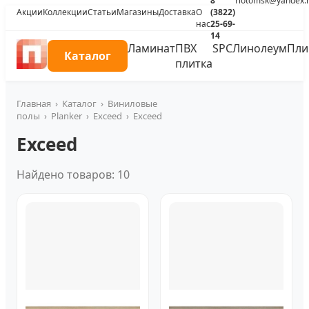
8
riotomsk@yandex.
Акции
Коллекции
Статьи
Магазины
Доставка
О
(3822)
нас
25-69-
14
Ламинат
ПВХ
SPC
Линолеум
Пли
Каталог
плитка
Главная
›
Каталог
›
Виниловые
полы
›
Planker
›
Exceed
›
Exceed
Exceed
Найдено товаров: 10