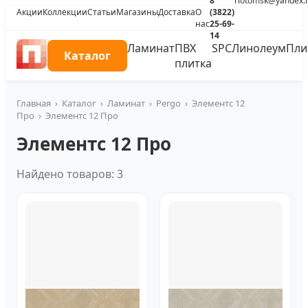
8
riotomsk@yandex.
Акции
Коллекции
Статьи
Магазины
Доставка
О
(3822)
нас
25-69-
14
Ламинат
ПВХ
SPC
Линолеум
Пли
Каталог
плитка
Главная
›
Каталог
›
Ламинат
›
Pergo
›
Элементс 12
Про
›
Элементс 12 Про
Элементс 12 Про
Найдено товаров: 3