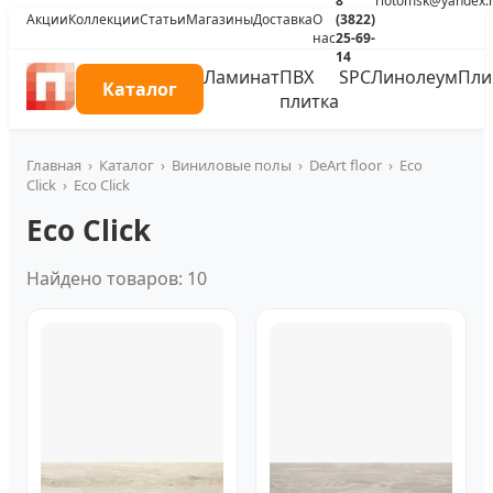
8
riotomsk@yandex.
Акции
Коллекции
Статьи
Магазины
Доставка
О
(3822)
нас
25-69-
14
Ламинат
ПВХ
SPC
Линолеум
Пли
Каталог
плитка
Главная
›
Каталог
›
Виниловые полы
›
DeArt floor
›
Eco
Click
›
Eco Click
Eco Click
Найдено товаров: 10