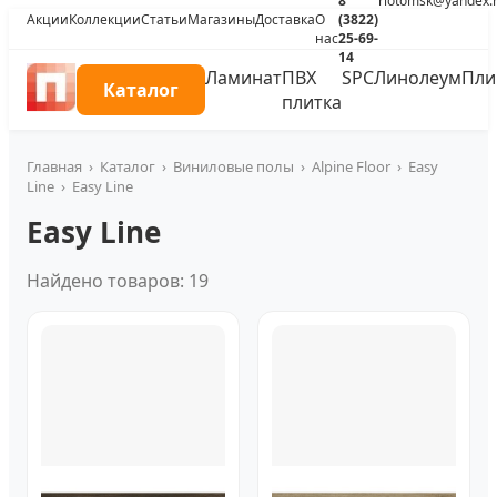
8
riotomsk@yandex.
Акции
Коллекции
Статьи
Магазины
Доставка
О
(3822)
нас
25-69-
14
Ламинат
ПВХ
SPC
Линолеум
Пли
Каталог
плитка
Главная
›
Каталог
›
Виниловые полы
›
Alpine Floor
›
Easy
Line
›
Easy Line
Easy Line
Найдено товаров: 19