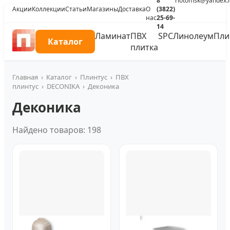
8
riotomsk@yandex.
Акции
Коллекции
Статьи
Магазины
Доставка
О
(3822)
нас
25-69-
14
Ламинат
ПВХ
SPC
Линолеум
Пли
Каталог
плитка
Главная
›
Каталог
›
Плинтус
›
ПВХ
плинтус
›
DECONIKA
›
Деконика
Деконика
Найдено товаров: 198