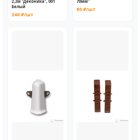
2,2м "Деконика", 001
70мм"
Белый
80 ₽/шт
240 ₽/шт