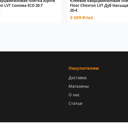
арцвиниловая плитка Alpine
Клеевая кварцвиниловая пли
on LVT Сонома ECO 20-7
Floor Chevron LVT Дуб Насы
20-4
2
3 009 ₽/м2
Покупателям
Доставка
Магазины
О нас
Статьи