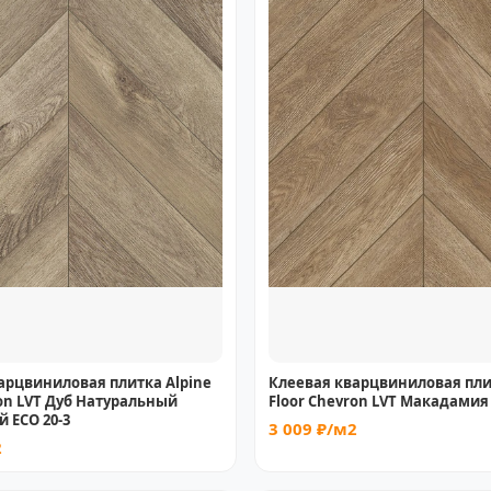
арцвиниловая плитка Alpine
Клеевая кварцвиниловая пли
ron LVT Дуб Натуральный
Floor Chevron LVT Макадамия 
 ECO 20-3
3 009 ₽/м2
2