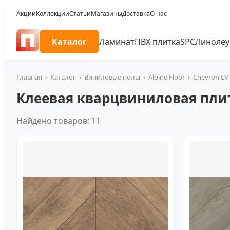
Акции
Коллекции
Статьи
Магазины
Доставка
О нас
Каталог
Ламинат
ПВХ плитка
SPC
Линоле
Главная
›
Каталог
›
Виниловые полы
›
Alpine Floor
›
Chevron LV
Клеевая кварцвиниловая плитк
Найдено товаров: 11