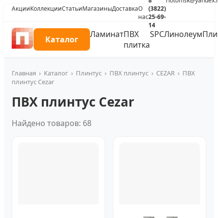
8
riotomsk@yandex.
Акции
Коллекции
Статьи
Магазины
Доставка
О
(3822)
нас
25-69-
14
Ламинат
ПВХ
SPC
Линолеум
Пли
Каталог
плитка
Главная
›
Каталог
›
Плинтус
›
ПВХ плинтус
›
CEZAR
›
ПВХ
плинтус Cezar
ПВХ плинтус Cezar
Найдено товаров: 68