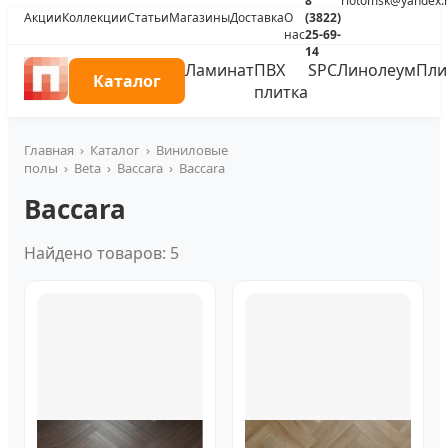
8
riotomsk@yandex.
Акции
Коллекции
Статьи
Магазины
Доставка
О
(3822)
нас
25-69-
14
Ламинат
ПВХ
SPC
Линолеум
Пли
Каталог
плитка
Главная
›
Каталог
›
Виниловые
полы
›
Beta
›
Baccara
›
Baccara
Baccara
Найдено товаров: 5