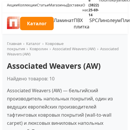
8
riotomsk@yandex.
Акции
Коллекции
Статьи
Магазины
Доставка
О
(3822)
нас
25-69-
14
Ламинат
ПВХ
SPC
Линолеум
Пли
Каталог
плитка
Главная
›
Каталог
›
Ковровые
покрытия
›
Ковролин
›
Associated Weavers (AW)
›
Associated
Weavers (AW)
Associated Weavers (AW)
Найдено товаров: 10
Associated Weavers (AW) — бельгийский
производитель напольных покрытий, один из
ведущих европейских производителей
тафтинговых ковровых покрытий (wall-to-wall
carpet) и люксовых виниловых напольных