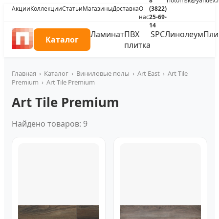
8
riotomsk@yandex.
Акции
Коллекции
Статьи
Магазины
Доставка
О
(3822)
нас
25-69-
14
Ламинат
ПВХ
SPC
Линолеум
Пли
Каталог
плитка
Главная
›
Каталог
›
Виниловые полы
›
Art East
›
Art Tile
Premium
›
Art Tile Premium
Art Tile Premium
Найдено товаров: 9