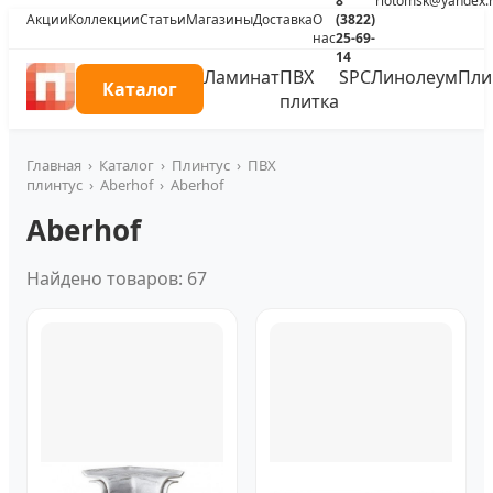
8
riotomsk@yandex.
Акции
Коллекции
Статьи
Магазины
Доставка
О
(3822)
нас
25-69-
14
Ламинат
ПВХ
SPC
Линолеум
Пли
Каталог
плитка
Главная
›
Каталог
›
Плинтус
›
ПВХ
плинтус
›
Aberhof
›
Aberhof
Aberhof
Найдено товаров: 67