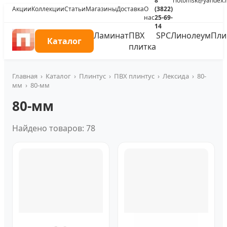
8
riotomsk@yandex.
Акции
Коллекции
Статьи
Магазины
Доставка
О
(3822)
нас
25-69-
14
Ламинат
ПВХ
SPC
Линолеум
Пли
Каталог
плитка
Главная
›
Каталог
›
Плинтус
›
ПВХ плинтус
›
Лексида
›
80-
мм
›
80-мм
80-мм
Найдено товаров: 78