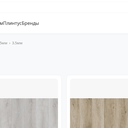
ум
Плинтус
Бренды
.5мм
›
3.5мм