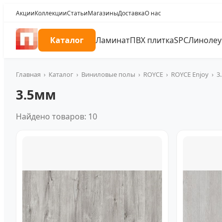
Акции
Коллекции
Статьи
Магазины
Доставка
О нас
Каталог
Ламинат
ПВХ плитка
SPC
Линоле
Главная
›
Каталог
›
Виниловые полы
›
ROYCE
›
ROYCE Enjoy
›
3
3.5мм
Найдено товаров: 10