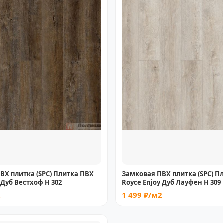
ВХ плитка (SPC) Плитка ПВХ
Замковая ПВХ плитка (SPC) П
 Дуб Вестхоф Н 302
Royce Enjoy Дуб Лауфен Н 309
2
1 499 ₽/м2