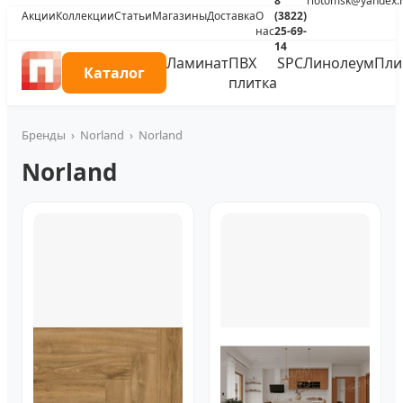
8
riotomsk@yandex.
Акции
Коллекции
Статьи
Магазины
Доставка
О
(3822)
нас
25-69-
14
Ламинат
ПВХ
SPC
Линолеум
Пли
Каталог
плитка
Бренды
›
Norland
›
Norland
Norland