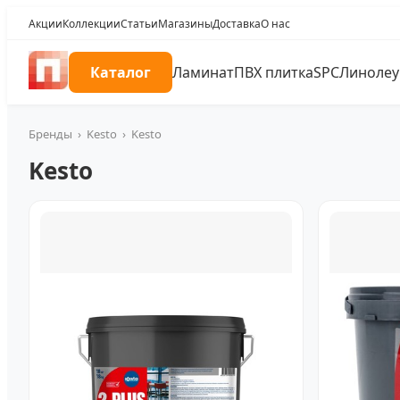
Акции
Коллекции
Статьи
Магазины
Доставка
О нас
Каталог
Ламинат
ПВХ плитка
SPC
Линоле
Бренды
›
Kesto
›
Kesto
Kesto