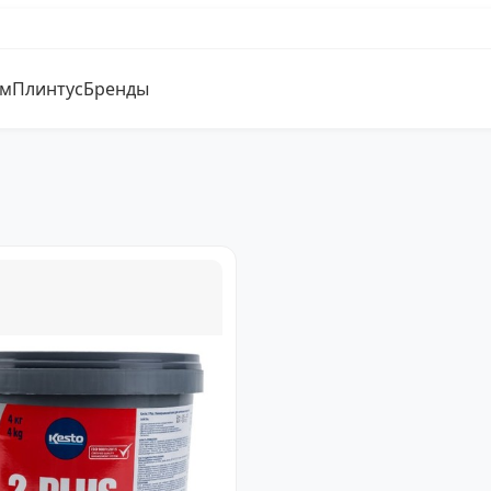
ум
Плинтус
Бренды