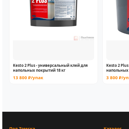
Kesto 2 Plus - универсальный клей для
Kesto 2 Plu
напольных покрытий 18 кг
напольных 
13 800 ₽/упак
3 800 ₽/у
Пол Томска
Каталог