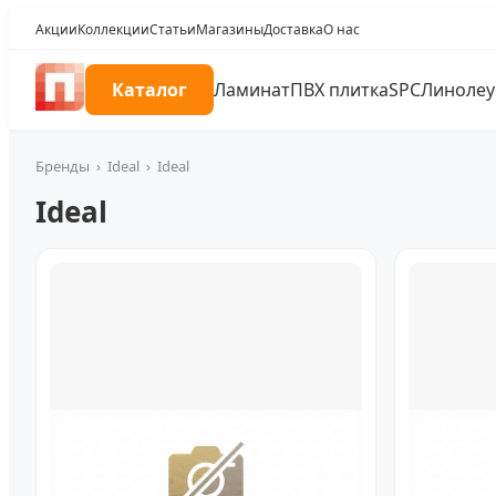
Акции
Коллекции
Статьи
Магазины
Доставка
О нас
Каталог
Ламинат
ПВХ плитка
SPC
Линоле
Бренды
›
Ideal
›
Ideal
Ideal