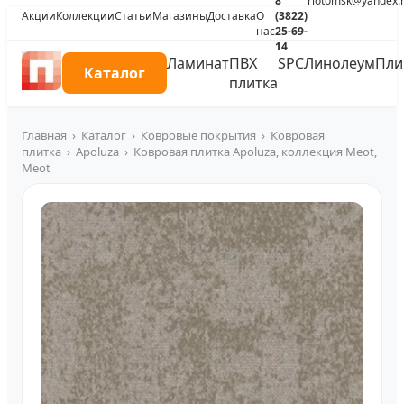
8
riotomsk@yandex.
Акции
Коллекции
Статьи
Магазины
Доставка
О
(3822)
нас
25-69-
14
Ламинат
ПВХ
SPC
Линолеум
Пли
Каталог
плитка
Главная
›
Каталог
›
Ковровые покрытия
›
Ковровая
плитка
›
Apoluza
›
Ковровая плитка Apoluza, коллекция Meot,
Meot