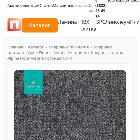
8
riotomsk@yandex.
Акции
Коллекции
Статьи
Магазины
Доставка
О
(3822)
нас
25-69-
14
Ламинат
ПВХ
SPC
Линолеум
Пли
Каталог
плитка
Главная
›
Каталог
›
Ковровые покрытия
›
Ковровая
плитка
›
Alpine Floor
›
Astoria (Астория)
›
Ковровая плитка
Alpine Floor Astoria Ротонда 401-1