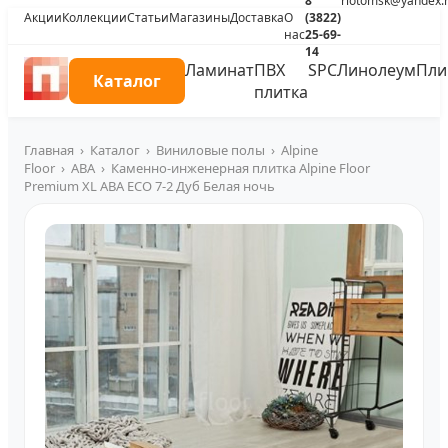
8
riotomsk@yandex.
Акции
Коллекции
Статьи
Магазины
Доставка
О
(3822)
нас
25-69-
14
Ламинат
ПВХ
SPC
Линолеум
Пли
Каталог
плитка
Главная
›
Каталог
›
Виниловые полы
›
Alpine
Floor
›
ABA
›
Каменно-инженерная плитка Alpine Floor
Premium XL ABA ECO 7-2 Дуб Белая ночь