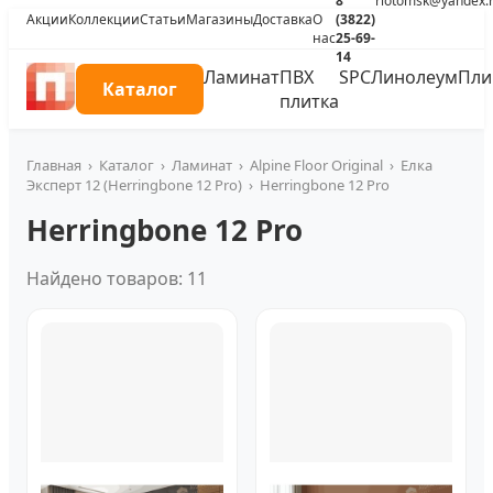
8
riotomsk@yandex.
Акции
Коллекции
Статьи
Магазины
Доставка
О
(3822)
нас
25-69-
14
Ламинат
ПВХ
SPC
Линолеум
Пли
Каталог
плитка
Главная
›
Каталог
›
Ламинат
›
Alpine Floor Original
›
Елка
Эксперт 12 (Herringbone 12 Pro)
›
Herringbone 12 Pro
Herringbone 12 Pro
Найдено товаров: 11