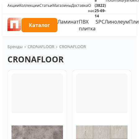
8
riotomsk@yandex.
Акции
Коллекции
Статьи
Магазины
Доставка
О
(3822)
нас
25-69-
14
Ламинат
ПВХ
SPC
Линолеум
Пли
Каталог
плитка
Бренды
›
CRONAFLOOR
›
CRONAFLOOR
CRONAFLOOR